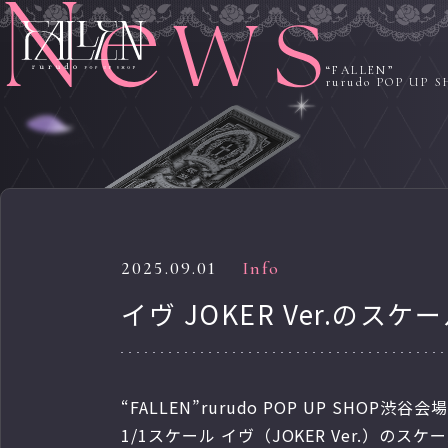
“FALLEN”
rurudo POP UP S
2025.09.01
Info
イヴ JOKER Ver.の
“FALLEN”rurudo POP UP SHOP渋
1/1スケール イヴ（JOKER Ver.）の